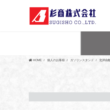
コ
ナ
ン
ビ
テ
ゲ
ン
ー
ツ
シ
に
ョ
移
ン
動
に
移
動
HOME
個人のお客様
ガソリンスタンド
北洋自